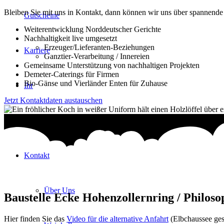
Bleiben Sie mit uns in Kontakt, dann können wir uns über spannend
Gutscheine
Weiterentwicklung Norddeutscher Gerichte
Nachhaltigkeit live umgesetzt
Erzeuger/Lieferanten-Beziehungen
Karriere
Ganztier-Verarbeitung / Innereien
Gemeinsame Unterstützung von nachhaltigen Projekten
Demeter-Caterings für Firmen
Bio-Gänse und Vierländer Enten für Zuhause
Ihr
Jetzt Kontaktdaten austauschen
Event
Kontakt
Über Uns
Baustelle Ecke Hohenzollernring / Philos
Hier finden Sie das
Video für die alternative Anfahrt
(Elbchaussee ges