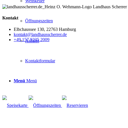
Weinkeller
Kontakt
Öffnungszeiten
Elbchaussee 130, 22763 Hamburg
kontakt@landhausscherrer.de
+49 157 9235 2009
Anfahrt
Kontaktformular
Menü
Menü