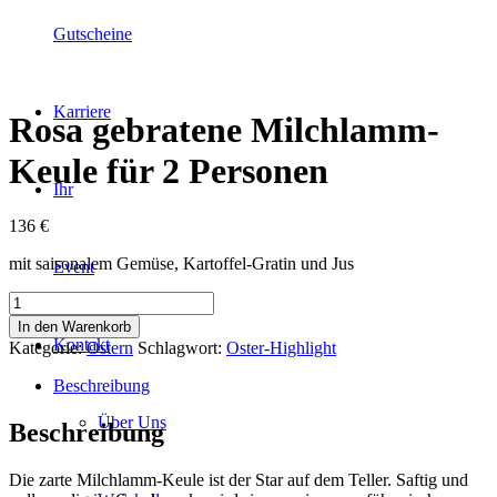
Gutscheine
Karriere
Rosa gebratene Milchlamm-
Keule für 2 Personen
Ihr
136
€
mit saisonalem Gemüse, Kartoffel-Gratin und Jus
Event
Rosa
gebratene
In den Warenkorb
Milchlamm-
Kontakt
Kategorie:
Ostern
Schlagwort:
Oster-Highlight
Keule
für
Beschreibung
2
Personen
Über Uns
Beschreibung
Menge
Die zarte Milchlamm-Keule ist der Star auf dem Teller. Saftig und