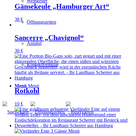
Weinkeller
Gänsekeule „Hamburger Art“
38
€
Öffnungszeiten
Sancerre „Chavignol“
Anfahrt
36
€
Kontaktformular
Menü
Menü
Rotkohl
10
€