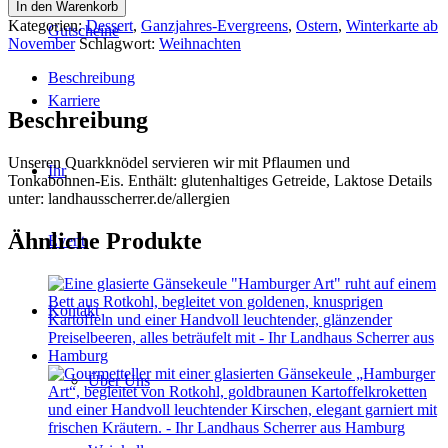
aus
In den Warenkorb
der
Kategorien:
Dessert
,
Ganzjahres-Evergreens
,
Ostern
,
Winterkarte ab
Gutscheine
Wilstermarsch
November
Schlagwort:
Weihnachten
Menge
Beschreibung
Karriere
Beschreibung
Unseren Quarkknödel servieren wir mit Pflaumen und
Ihr
Tonkabohnen-Eis.
Enthält: glutenhaltiges Getreide, Laktose
Details
unter: landhausscherrer.de/allergien
Ähnliche Produkte
Event
Kontakt
Über Uns