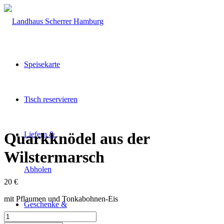
Speisekarte
Tisch reservieren
Quarkknödel aus der
Liefern &
Wilstermarsch
Abholen
20
€
mit Pflaumen und Tonkabohnen-Eis
Geschenke &
Quarkknödel