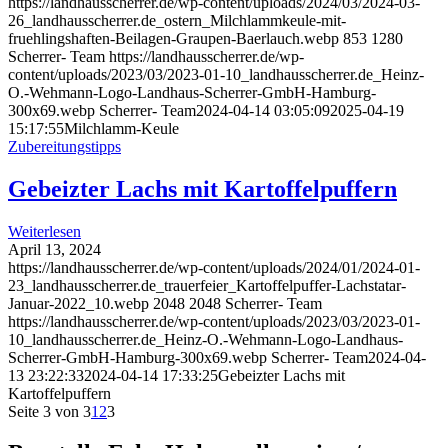
https://landhausscherrer.de/wp-content/uploads/2024/03/2024-03-
26_landhausscherrer.de_ostern_Milchlammkeule-mit-
fruehlingshaften-Beilagen-Graupen-Baerlauch.webp
853
1280
Scherrer- Team
https://landhausscherrer.de/wp-
content/uploads/2023/03/2023-01-10_landhausscherrer.de_Heinz-
O.-Wehmann-Logo-Landhaus-Scherrer-GmbH-Hamburg-
300x69.webp
Scherrer- Team
2024-04-14 03:05:09
2025-04-19
15:17:55
Milchlamm-Keule
Zubereitungstipps
Gebeizter Lachs mit Kartoffelpuffern
Weiterlesen
April 13, 2024
https://landhausscherrer.de/wp-content/uploads/2024/01/2024-01-
23_landhausscherrer.de_trauerfeier_Kartoffelpuffer-Lachstatar-
Januar-2022_10.webp
2048
2048
Scherrer- Team
https://landhausscherrer.de/wp-content/uploads/2023/03/2023-01-
10_landhausscherrer.de_Heinz-O.-Wehmann-Logo-Landhaus-
Scherrer-GmbH-Hamburg-300x69.webp
Scherrer- Team
2024-04-
13 23:22:33
2024-04-14 17:33:25
Gebeizter Lachs mit
Kartoffelpuffern
Seite 3 von 3
1
2
3