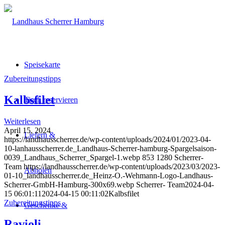
Speisekarte
Zubereitungstipps
Kalbsfilet
Tisch reservieren
Weiterlesen
April 15, 2024
Liefern &
https://landhausscherrer.de/wp-content/uploads/2024/01/2023-04-
10-lanhausscherrer.de_Landhaus-Scherrer-hamburg-Spargelsaison-
0039_Landhaus_Scherrer_Spargel-1.webp
853
1280
Scherrer-
Team
https://landhausscherrer.de/wp-content/uploads/2023/03/2023-
Abholen
01-10_landhausscherrer.de_Heinz-O.-Wehmann-Logo-Landhaus-
Scherrer-GmbH-Hamburg-300x69.webp
Scherrer- Team
2024-04-
15 06:01:11
2024-04-15 00:11:02
Kalbsfilet
Zubereitungstipps
Geschenke &
Ravioli