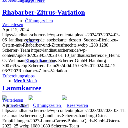
Zubereitungstipps
Weinkeller
Rhabarber-Zitrus-Variation
Öffnungszeiten
Weiterlesen
April 15, 2024
https://landhausscherrer.de/wp-content/uploads/2024/03/2024-03-
06_landhausscherrer.de_speisekarte_dessert_Suesses-Eierlei-zu-
Anfahrt
Ostern-mit-Rhabarber-und-Zitrusfruechte.webp
1280
1280
Scherrer- Team
https://landhausscherrer.de/wp-
content/uploads/2023/03/2023-01-10_landhausscherrer.de_Heinz-
O.-Wehmann-Logo-Landhaus-Scherrer-GmbH-Hamburg-
Kontaktformular
300x69.webp
Scherrer- Team
2024-04-15 03:36:01
2024-04-15
08:37:02
Rhabarber-Zitrus-Variation
Zubereitungstipps
Menü
Menü
Lammkarree
Weiterlesen
April 14, 2024
https://landhausscherrer.de/wp-content/uploads/2023/03/2023-03-11-
restaurant-scherrer.de_Landhaus-Scherrer-hamburg-Oster-
Empfehlungen-2023-Lamm-Carree-Bohnen-Qads-Knobi-Ostern-
2022_25.webp
1080
1080
Scherrer- Team