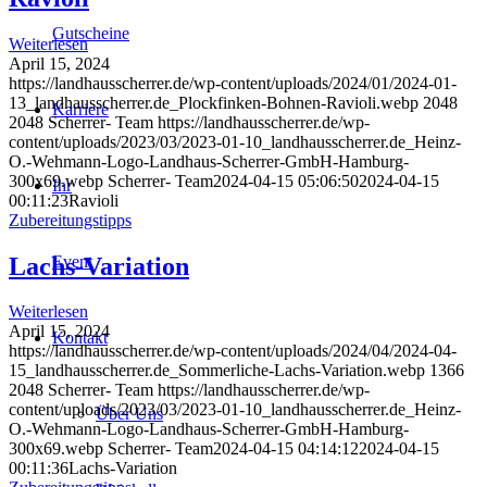
Gutscheine
Weiterlesen
April 15, 2024
https://landhausscherrer.de/wp-content/uploads/2024/01/2024-01-
13_landhausscherrer.de_Plockfinken-Bohnen-Ravioli.webp
2048
Karriere
2048
Scherrer- Team
https://landhausscherrer.de/wp-
content/uploads/2023/03/2023-01-10_landhausscherrer.de_Heinz-
O.-Wehmann-Logo-Landhaus-Scherrer-GmbH-Hamburg-
300x69.webp
Scherrer- Team
2024-04-15 05:06:50
2024-04-15
Ihr
00:11:23
Ravioli
Zubereitungstipps
Lachs-Variation
Event
Weiterlesen
April 15, 2024
Kontakt
https://landhausscherrer.de/wp-content/uploads/2024/04/2024-04-
15_landhausscherrer.de_Sommerliche-Lachs-Variation.webp
1366
2048
Scherrer- Team
https://landhausscherrer.de/wp-
content/uploads/2023/03/2023-01-10_landhausscherrer.de_Heinz-
Über Uns
O.-Wehmann-Logo-Landhaus-Scherrer-GmbH-Hamburg-
300x69.webp
Scherrer- Team
2024-04-15 04:14:12
2024-04-15
00:11:36
Lachs-Variation