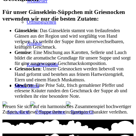
Weinkeller
Für unser Gänseklein-Süppchen mit Griesnocken
verwenden wir nur die besten Zutaten:
Öffnungszeiten
Gänseklein
: Das Gänseklein stammt von freilaufenden
Gänsen aus der Region und wird sorgfältig von Hand
verlesen. Es verleiht der Suppe ihren unverwechselbaren,
Anfahrt
kräftigen Geschmack.
Gemüse
: Eine Mischung aus Karotten, Sellerie und Lauch
bildet die aromatische Grundlage für unsere Suppe und sorgt
für eine ausgewogene Geschmackskomposition.
Kontaktformular
Griesnocken
: Unsere Griesnocken werden liebevoll von
Hand geformt und bestehen aus feinem Hartweizengrieß,
Eiern und einem Hauch Muskatnuss.
Gewürze
: Eine Prise Salz, frisch gemahlener Pfeffer und
Menü
Menü
erlesene Kräuter runden den Geschmack der Suppe ab und
verleihen ihr eine besondere Note.
Freuen Sie sich auf ein harmonisches Zusammenspiel hochwertiger
Zutaten, die dieser Suppe ihren einzigartigen Charakter verleihen.