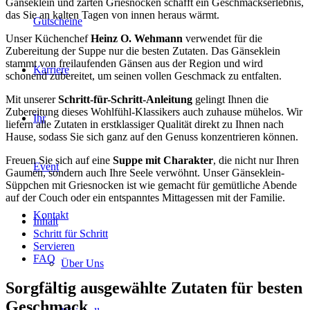
Gänseklein und zarten Griesnocken schafft ein Geschmackserlebnis,
das Sie an kalten Tagen von innen heraus wärmt.
Gutscheine
Unser Küchenchef
Heinz O. Wehmann
verwendet für die
Zubereitung der Suppe nur die besten Zutaten. Das Gänseklein
stammt von freilaufenden Gänsen aus der Region und wird
Karriere
schonend zubereitet, um seinen vollen Geschmack zu entfalten.
Mit unserer
Schritt-für-Schritt-Anleitung
gelingt Ihnen die
Zubereitung dieses Wohlfühl-Klassikers auch zuhause mühelos. Wir
Ihr
liefern alle Zutaten in erstklassiger Qualität direkt zu Ihnen nach
Hause, sodass Sie sich ganz auf den Genuss konzentrieren können.
Freuen Sie sich auf eine
Suppe mit Charakter
, die nicht nur Ihren
Event
Gaumen, sondern auch Ihre Seele verwöhnt. Unser Gänseklein-
Süppchen mit Griesnocken ist wie gemacht für gemütliche Abende
auf der Couch oder ein entspanntes Mittagessen mit der Familie.
Kontakt
Inhalt
Schritt für Schritt
Servieren
FAQ
Über Uns
Sorgfältig ausgewählte Zutaten für besten
Geschmack