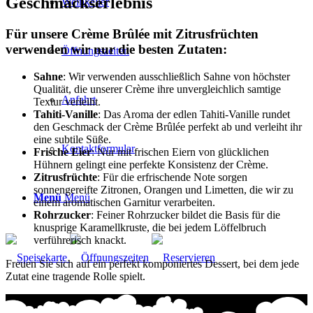
Geschmackserlebnis
Weinkeller
Für unsere Crème Brûlée mit Zitrusfrüchten
verwenden wir nur die besten Zutaten:
Öffnungszeiten
Sahne
: Wir verwenden ausschließlich Sahne von höchster
Qualität, die unserer Crème ihre unvergleichlich samtige
Anfahrt
Textur verleiht.
Tahiti-Vanille
: Das Aroma der edlen Tahiti-Vanille rundet
den Geschmack der Crème Brûlée perfekt ab und verleiht ihr
eine subtile Süße.
Kontaktformular
Frische Eier
: Nur mit frischen Eiern von glücklichen
Hühnern gelingt eine perfekte Konsistenz der Crème.
Zitrusfrüchte
: Für die erfrischende Note sorgen
sonnengereifte Zitronen, Orangen und Limetten, die wir zu
Menü
Menü
einem aromatischen Garnitur verarbeiten.
Rohrzucker
: Feiner Rohrzucker bildet die Basis für die
knusprige Karamellkruste, die bei jedem Löffelbruch
verführerisch knackt.
Freuen Sie sich auf ein perfekt komponiertes Dessert, bei dem jede
Zutat eine tragende Rolle spielt.