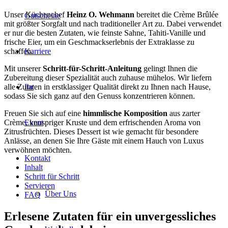
Unser Küchenchef
Heinz O. Wehmann
bereitet die Crème Brûlée
Gutscheine
mit größter Sorgfalt und nach traditioneller Art zu. Dabei verwendet
er nur die besten Zutaten, wie feinste Sahne, Tahiti-Vanille und
frische Eier, um ein Geschmackserlebnis der Extraklasse zu
Karriere
schaffen.
Mit unserer
Schritt-für-Schritt-Anleitung
gelingt Ihnen die
Zubereitung dieser Spezialität auch zuhause mühelos. Wir liefern
Ihr
alle Zutaten in erstklassiger Qualität direkt zu Ihnen nach Hause,
sodass Sie sich ganz auf den Genuss konzentrieren können.
Freuen Sie sich auf eine
himmlische Komposition
aus zarter
Event
Crème, knuspriger Kruste und dem erfrischenden Aroma von
Zitrusfrüchten. Dieses Dessert ist wie gemacht für besondere
Anlässe, an denen Sie Ihre Gäste mit einem Hauch von Luxus
verwöhnen möchten.
Kontakt
Inhalt
Schritt für Schritt
Servieren
Über Uns
FAQ
Erlesene Zutaten für ein unvergessliches