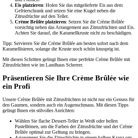
Eis platzieren
: Holen Sie das mitgelieferte Eis aus dem
Gefrierschrank und setzen Sie eine Kugel neben die
Zitrusfrüchte auf den Teller.
Crème Brûlée platzieren
: Setzen Sie die Crème Brûlée
vorsichtig neben das Arrangement aus Zitrusfrüchten und Eis.
Achten Sie darauf, die Karamellkruste nicht zu beschädigen.
Tipp: Servieren Sie die Crème Brûlée am besten sofort nach dem
Karamellisieren, solange die Kruste noch schön knusprig ist.
Mit diesen Schritten gelingt Ihnen eine perfekte Crème Brûlée mit
Zitrusfrüchten wie im Landhaus Scherrer.
Präsentieren Sie Ihre Crème Brûlée wie
ein Profi
Unsere Crème Brûlée mit Zitrusfrüchten ist nicht nur ein Genuss für
den Gaumen, sondern auch ein Augenschmaus. Mit diesen Tipps
gelingt Ihnen ein stilvolles Anrichten:
Wählen Sie flache Dessert-Teller in Weiß oder hellen
Pastelltönen, um die Farben der Zitrusfrüchte und der Crème
Brûlée optimal zur Geltung zu bringen.
Arrangieren Sie die Zitrusfrüchte in einem halben Kranz um