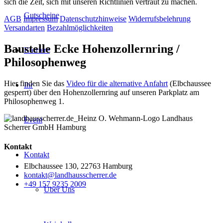
sich die Zeit, sich mit unseren Richtlinien vertraut zu machen.
Gutscheine
AGB
Impressum
Datenschutzhinweise
Widerrufsbelehrung
Versandarten
Bezahlmöglichkeiten
Baustelle Ecke Hohenzollernring /
Karriere
Philosophenweg
Hier finden Sie das
Video für die alternative Anfahrt
(Elbchaussee
Ihr
gesperrt) über den Hohenzollernring auf unseren Parkplatz am
Philosophenweg 1.
Event
Kontakt
Kontakt
Elbchaussee 130, 22763 Hamburg
kontakt@landhausscherrer.de
+49 157 9235 2009
Über Uns