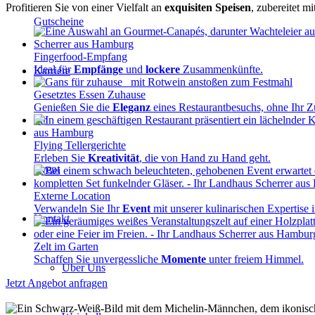
Profitieren Sie von einer Vielfalt an
exquisiten Speisen
, zubereitet m
Gutscheine
Fingerfood-Empfang
Ideal für
Empfänge
und
lockere
Zusammenkünfte.
Karriere
Gesetztes Essen Zuhause
Genießen Sie die
Eleganz
eines Restaurantbesuchs, ohne Ihr Z
Ihr
Flying Tellergerichte
Erleben Sie
Kreativität
, die von Hand zu Hand geht.
Event
Externe Location
Verwandeln Sie Ihr
Event
mit unserer kulinarischen Expertise i
Kontakt
Zelt im Garten
Schaffen Sie unvergessliche
Momente
unter freiem Himmel.
Über Uns
Jetzt Angebot anfragen