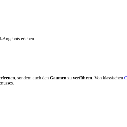
d-Angebots erleben.
erfreuen
, sondern auch den
Gaumen
zu
verführen
. Von klassischen
C
enusses.