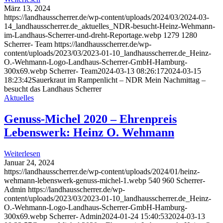
März 13, 2024
https://landhausscherrer.de/wp-content/uploads/2024/03/2024-03-
14_landhausscherrer.de_aktuelles_NDR-besucht-Heinz-Wehmann-
im-Landhaus-Scherrer-und-dreht-Reportage.webp
1279
1280
Scherrer- Team
https://landhausscherrer.de/wp-
content/uploads/2023/03/2023-01-10_landhausscherrer.de_Heinz-
O.-Wehmann-Logo-Landhaus-Scherrer-GmbH-Hamburg-
300x69.webp
Scherrer- Team
2024-03-13 08:26:17
2024-03-15
18:23:42
Sauerkraut im Rampenlicht – NDR Mein Nachmittag –
besucht das Landhaus Scherrer
Aktuelles
Genuss-Michel 2020 – Ehrenpreis
Lebenswerk: Heinz O. Wehmann
Weiterlesen
Januar 24, 2024
https://landhausscherrer.de/wp-content/uploads/2024/01/heinz-
wehmann-lebenswerk-genuss-michel-1.webp
540
960
Scherrer-
Admin
https://landhausscherrer.de/wp-
content/uploads/2023/03/2023-01-10_landhausscherrer.de_Heinz-
O.-Wehmann-Logo-Landhaus-Scherrer-GmbH-Hamburg-
300x69.webp
Scherrer- Admin
2024-01-24 15:40:53
2024-03-13