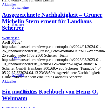
Handwerkskunst auf allen Ebenen
Aktuelles
Gutscheine
Ausgezeichnete Nachhaltigkeit – Grüner
Michelin Stern erneut für Landhaus
Karriere
Scherrer
Weiterlesen
Ihr
April 5, 2024
https://landhausscherrer.de/wp-content/uploads/2024/01/2024-01-
26_landhausscherrer.de_Presse_Fotos-Portrait-Heinz-O.-Wehmann-
25-scaled.webp
1703
2560
Scherrer- Team
Event
https://landhausscherrer.de/wp-content/uploads/2023/03/2023-01-
10_landhausscherrer.de_Heinz-O.-Wehmann-Logo-Landhaus-
Scherrer-GmbH-Hamburg-300x69.webp
Scherrer- Team
2024-04-
05 22:37:32
2024-04-13 23:38:59
Ausgezeichnete Nachhaltigkeit –
Kontakt
Grüner Michelin Stern erneut für Landhaus Scherrer
Aktuelles
Ein maritimes Kochbuch von Heinz O.
Über Uns
Wehmann