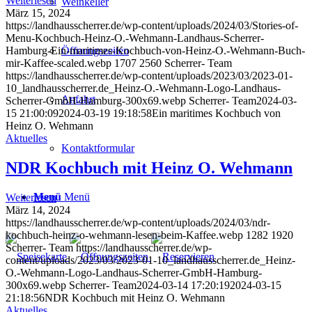
Weiterlesen
Weinkeller
März 15, 2024
https://landhausscherrer.de/wp-content/uploads/2024/03/Stories-of-
Menu-Kochbuch-Heinz-O.-Wehmann-Landhaus-Scherrer-
Öffnungszeiten
Hamburg-Ein-maritimes-Kochbuch-von-Heinz-O.-Wehmann-Buch-
mir-Kaffee-scaled.webp
1707
2560
Scherrer- Team
https://landhausscherrer.de/wp-content/uploads/2023/03/2023-01-
10_landhausscherrer.de_Heinz-O.-Wehmann-Logo-Landhaus-
Anfahrt
Scherrer-GmbH-Hamburg-300x69.webp
Scherrer- Team
2024-03-
15 21:00:09
2024-03-19 19:18:58
Ein maritimes Kochbuch von
Heinz O. Wehmann
Aktuelles
Kontaktformular
NDR Kochbuch mit Heinz O. Wehmann
Menü
Menü
Weiterlesen
März 14, 2024
https://landhausscherrer.de/wp-content/uploads/2024/03/ndr-
kochbuch-heinz-o-wehmann-lesen-beim-Kaffee.webp
1282
1920
Scherrer- Team
https://landhausscherrer.de/wp-
content/uploads/2023/03/2023-01-10_landhausscherrer.de_Heinz-
O.-Wehmann-Logo-Landhaus-Scherrer-GmbH-Hamburg-
300x69.webp
Scherrer- Team
2024-03-14 17:20:19
2024-03-15
21:18:56
NDR Kochbuch mit Heinz O. Wehmann
Aktuelles