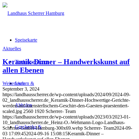
Speisekarte
Aktuelles
Keramik-Dinner – Handwerkskunst auf
Tisch reservieren
allen Ebenen
Weiterlesen
Liefern &
September 3, 2024
https://landhausscherrer.de/wp-content/uploads/2024/09/2024-09-
02_landhausscherrer.de_Keramik-Dinner-Hochwertige-Gerichte-
Abholen
werden-auf-kuensterlischem-Geschirr-den-Gaesten-praestentiert-
scaled.jpg
2560
1920
Scherrer- Team
https://landhausscherrer.de/wp-content/uploads/2023/03/2023-01-
10_landhausscherrer.de_Heinz-O.-Wehmann-Logo-Landhaus-
Geschenke &
Scherrer-GmbH-Hamburg-300x69.webp
Scherrer- Team
2024-09-
03 17:09:45
2024-09-16 15:08:15
Keramik-Dinner –