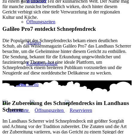
Weinkeller
zu einem ganz anderen Teil der kulinarischen Welt. Der Name mag
für manche zunächst befremdlich wirken, doch hinter diesem
Gericht verbirgt sich eine tiefe Verwurzelung in der regionalen
Kultur und Küche.
Öffnungszeiten
Galileo Pro7 entdeckt Schnepfendreck
Die Popularität des Schnepfendrecks bekam einen deutlichen
Anfahrt
Schub, als das Wissensmagazin Galileo Pro7 das Landhaus Scherrer
besuchte, um die Geheimnisse hinter diesem Gericht zu enthüllen.
Die Sendung, bekannt für die Erkundung ungewöhnlicher und
faszinierender Themen, bot eine ideale Plattform, um
Kontaktformular
Schnepfendreck einem breiteren Publikum vorzustellen und die
Neugierde auf diese norddeutsche Delikatesse zu wecken.
Menü
Menü
Die Zubereitung des Schnepfendrecks im Landhaus
Scherrer
Im Landhaus Scherrer wird Schnepfendreck mit größter Sorgfalt
und Achtung vor der Tradition zubereitet. Die Zutaten und die Art
der Zubereitung variieren, was das Gericht zu einem Spiegel der