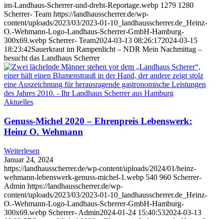
im-Landhaus-Scherrer-und-dreht-Reportage.webp
1279
1280
Scherrer- Team
https://landhausscherrer.de/wp-
content/uploads/2023/03/2023-01-10_landhausscherrer.de_Heinz-
O.-Wehmann-Logo-Landhaus-Scherrer-GmbH-Hamburg-
300x69.webp
Scherrer- Team
2024-03-13 08:26:17
2024-03-15
18:23:42
Sauerkraut im Rampenlicht – NDR Mein Nachmittag –
besucht das Landhaus Scherrer
Aktuelles
Genuss-Michel 2020 – Ehrenpreis Lebenswerk:
Heinz O. Wehmann
Weiterlesen
Januar 24, 2024
https://landhausscherrer.de/wp-content/uploads/2024/01/heinz-
wehmann-lebenswerk-genuss-michel-1.webp
540
960
Scherrer-
Admin
https://landhausscherrer.de/wp-
content/uploads/2023/03/2023-01-10_landhausscherrer.de_Heinz-
O.-Wehmann-Logo-Landhaus-Scherrer-GmbH-Hamburg-
300x69.webp
Scherrer- Admin
2024-01-24 15:40:53
2024-03-13